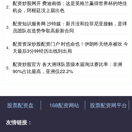
配资炒股网开 费迪南德：这是英格兰赢得世界杯的绝佳
2、
机会，阿根廷没上届出色
配资知识服务网 沙特媒：新月没和拉菲尼亚接触，是球
3、
员团队在造势争取高薪新合同
配资资深炒股配资门户 时也命也！伊朗昨天绝杀被吹 今
4、
天最后3分钟经历出线到出局
配资炒股官方 各大洲球队晋级本届淘汰赛比率：非洲
5、
90%占比最高，亚洲仅22.2%
股票配资盘
168配资网站
股票配资网平台
友情链接：