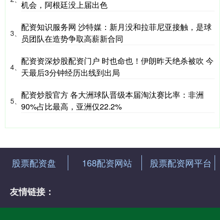
机会，阿根廷没上届出色
配资知识服务网 沙特媒：新月没和拉菲尼亚接触，是球
3、
员团队在造势争取高薪新合同
配资资深炒股配资门户 时也命也！伊朗昨天绝杀被吹 今
4、
天最后3分钟经历出线到出局
配资炒股官方 各大洲球队晋级本届淘汰赛比率：非洲
5、
90%占比最高，亚洲仅22.2%
股票配资盘
168配资网站
股票配资网平台
友情链接：