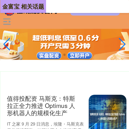
金富宝 相关话题
值得投配资 马斯克：特斯
拉正全力推进 Optimus 人
形机器人的规模化生产
IT 之家 9 月 29 日消息，埃隆・马斯克表