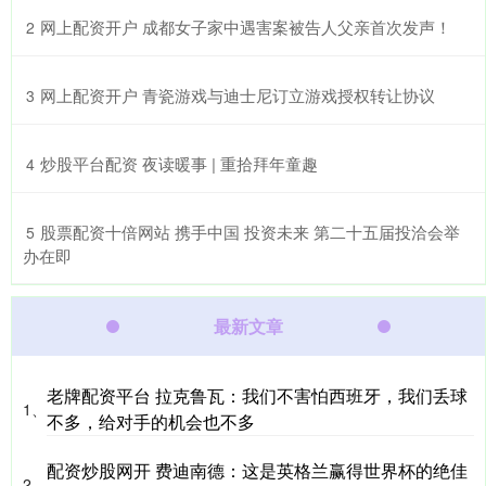
​网上配资开户 成都女子家中遇害案被告人父亲首次发声！
2
​网上配资开户 青瓷游戏与迪士尼订立游戏授权转让协议
3
​炒股平台配资 夜读暖事 | 重拾拜年童趣
4
​股票配资十倍网站 携手中国 投资未来 第二十五届投洽会举
5
办在即
最新文章
老牌配资平台 拉克鲁瓦：我们不害怕西班牙，我们丢球
1、
不多，给对手的机会也不多
配资炒股网开 费迪南德：这是英格兰赢得世界杯的绝佳
2、